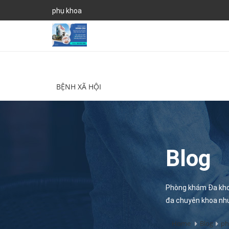
phụ khoa
BỆNH XÃ HỘI
Blog
Phòng khám Đa khoa
đa chuyên khoa như
Home
Blog
ph