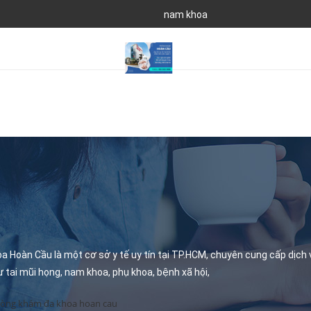
nam khoa
 Hoàn Cầu là một cơ sở y tế uy tín tại TP.HCM, chuyên cung cấp dịch v
 tai mũi họng, nam khoa, phụ khoa, bệnh xã hội,
òng khám đa khoa hoan cau