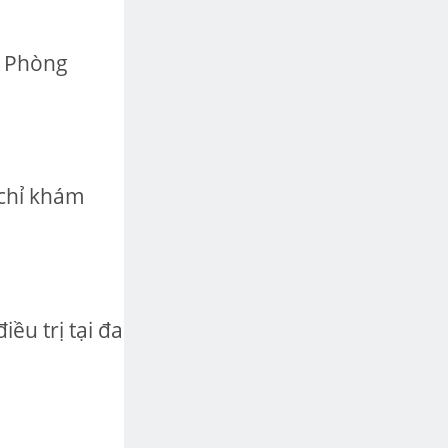
i Phòng
chỉ khám
ều trị tại đa