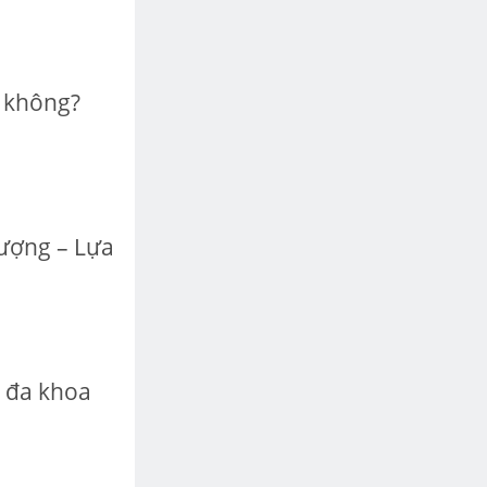
 không?
ượng – Lựa
m đa khoa