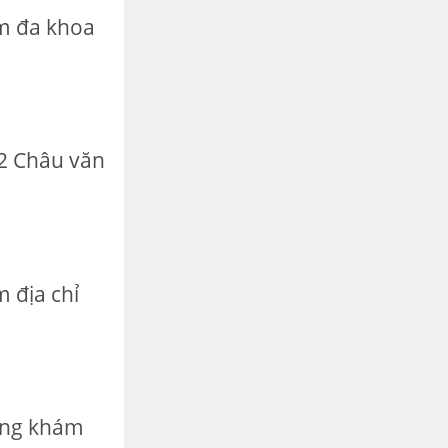
m đa khoa
2 Châu văn
 địa chỉ
òng khám