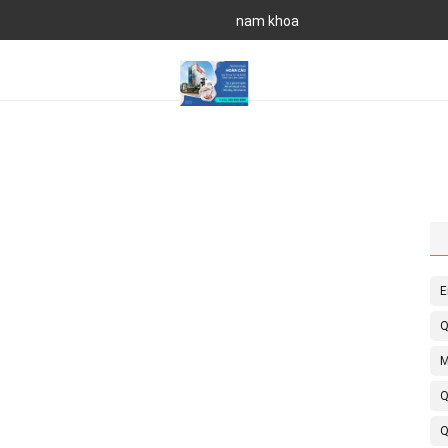
nam khoa
E
Q
M
Q
Q