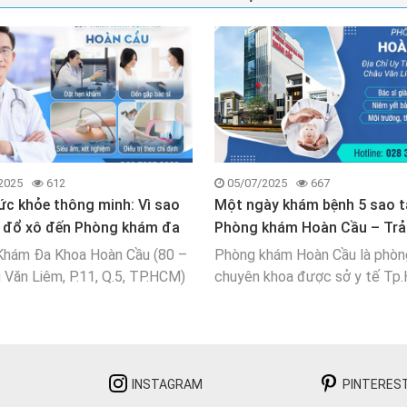
2025
612
05/07/2025
667
ức khỏe thông minh: Vì sao
Một ngày khám bệnh 5 sao t
rẻ đổ xô đến Phòng khám đa
Phòng khám Hoàn Cầu – Trả
nghiệm có thật
Khám Đa Khoa Hoàn Cầu (80 –
Phòng khám Hoàn Cầu là phò
 Văn Liêm, P.11, Q.5, TP.HCM)
chuyên khoa được sở y tế Tp
ng chuyên nghiệp theo mô
cấp phép hoạt động.Trong cu
nh viện thu nhỏ” Trong thời đại
hiện đại, việc tìm kiếm một cơ
hệ số, giới trẻ không chỉ quan
uy tín, chất lượng là điều mà a
n sức khỏe mà
quan tâm. Phòng khám đ
INSTAGRAM
PINTERES