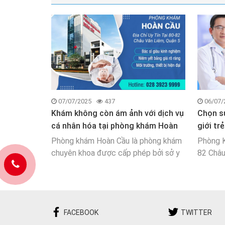
07/07/2025
437
06/07/
Khám không còn ám ảnh với dịch vụ
Chọn s
cá nhân hóa tại phòng khám Hoàn
giới t
Cầu
khoa
Phòng khám Hoàn Cầu là phòng khám
Phòng 
chuyên khoa được cấp phép bởi sở y
82 Châu
tế Tp.HCM.Đi khám bệnh thường là
hoạt độ
nỗi ám ảnh của nhiều người bởi những
hình “bệ
thủ tục phức tạp, thời gian chờ đợi
công ng
kéo dài hay cảm giác thiế
tâm đế
FACEBOOK
TWITTER