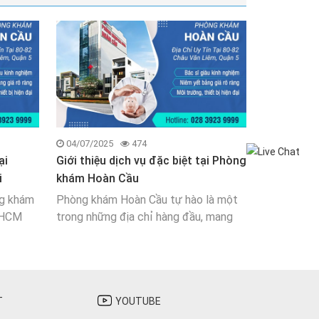
04/07/2025
474
ại
Giới thiệu dịch vụ đặc biệt tại Phòng
i
khám Hoàn Cầu
ng khám
Phòng khám Hoàn Cầu tự hào là một
.HCM
trong những địa chỉ hàng đầu, mang
ộc sống
đến các dịch vụ y tế chuyên nghiệp,
 sở y tế
hiệu quả và đáng tin cậy cho cộng
i cũng
đồng. Với sứ mệnh nâng cao chất
lượng cuộc sống, Phòng Khám H
T
YOUTUBE